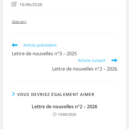
category:
publiée :
Dernière
10/06/2026
modification
de
la
2026-ldn1
publication :
Read
Article précédent
more
Lettre de nouvelles n°3 – 2025
articles
Article suivant
Lettre de nouvelles n°2 – 2026
VOUS DEVRIEZ ÉGALEMENT AIMER
Lettre de nouvelles n°2 – 2026
10/06/2026