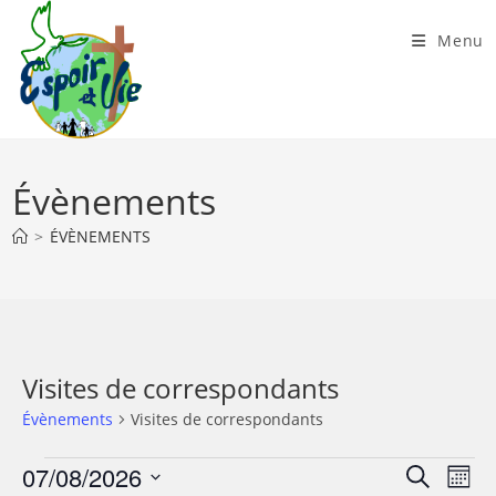
Skip
to
Menu
content
Évènements
>
ÉVÈNEMENTS
Visites de correspondants
Évènements
Visites de correspondants
Évènements
07/08/2026
R
N
R
M